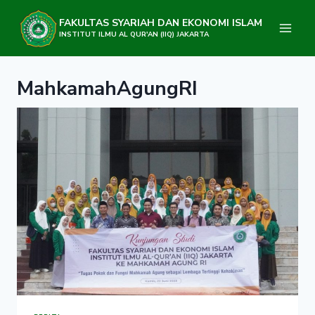
Skip
to
FAKULTAS SYARIAH DAN EKONOMI ISLAM
content
INSTITUT ILMU AL QUR'AN (IIQ) JAKARTA
MahkamahAgungRI