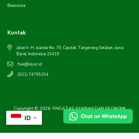
Beasiswa
Kontak
Jalan Ir. H. Juanda No. 70, Ciputat, Tangerang Selatan, Jawa
Barat, Indonesia 15419
fsei@iiq.ac.id
(021) 74705154
Copyright © 2026. FAKULTAS SYARIAH DAN EKONOMI
ISLAM
ID
GIF89a;