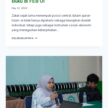
Buku di FEB UI
May 12, 2026
Zakat sejak lama menempati posisi sentral dalam ajaran
Islam. Ia tidak hanya dipahami sebagai kewajiban ibadah
individual, tetapi juga sebagai instrumen sosial-ekonomi
yang menegaskan keberpihakan…
MAHASISWA
SELENGKAPNYA
MANAJEMEN
ZAKAT
DAN
WAKAF
IIQ
JAKARTA
PERDALAM
ISU
ZAKAT
KONTEMPORER
LEWAT
BEDAH
BUKU
DI
FEB
UI