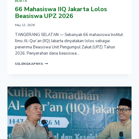
BERITA
66 Mahasiswa IIQ Jakarta Lolos
Beasiswa UPZ 2026
May 12, 2026
TANGERANG SELATAN — Sebanyak 66 mahasiswa Institut
Ilmu Al-Qur’an (IIQ) Jakarta dinyatakan lolos sebagai
penerima Beasiswa Unit Pengumpul Zakat (UPZ) Tahun
2026. Penyerahan dana beasiswa…
66
SELENGKAPNYA
MAHASISWA
IIQ
JAKARTA
LOLOS
BEASISWA
UPZ
2026