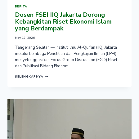
BERITA
Dosen FSEI IIQ Jakarta Dorong
Kebangkitan Riset Ekonomi Islam
yang Berdampak
May 12, 2026
Tangerang Selatan — Institut Ilmu Al-Qur’an (IIQ) Jakarta
melalui Lembaga Penelitian dan Pengkajian Ilmiah (LPPI)
menyelenggarakan Focus Group Discussion (FGD) Riset
dan Publikasi Bidang Ekonomi…
DOSEN
SELENGKAPNYA
FSEI
IIQ
JAKARTA
DORONG
KEBANGKITAN
RISET
EKONOMI
ISLAM
YANG
BERDAMPAK