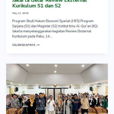
Jakarta Gelar Review Eksternal
Kurikulum S1 dan S2
May 12, 2026
Program Studi Hukum Ekonomi Syariah (HES) Program
Sarjana (S1) dan Magister (S2) Institut Ilmu Al-Qur’an (IIQ)
Jakarta menyelenggarakan kegiatan Review Eksternal
Kurikulum pada Rabu, 14…
PRODI
SELENGKAPNYA
HUKUM
EKONOMI
SYARIAH
IIQ
JAKARTA
GELAR
REVIEW
EKSTERNAL
KURIKULUM
S1
DAN
S2