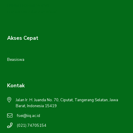
Hukum Ekonomi Syariah
Manajemen Zakat dan Wakaf
Akses Cepat
PMB
Beasiswa
Kontak
Jalan Ir. H. Juanda No. 70, Ciputat, Tangerang Selatan, Jawa
Barat, Indonesia 15419
fsei@iiq.ac.id
(021) 74705154