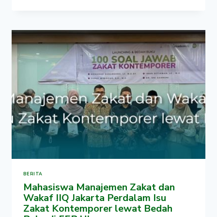
DISKON
PELUNASAN
DIPERCEPAT
DINILAI
TEGASKAN
KEADILAN
DALAM
MURABAHAH,
DEKAN
FSEI
IIQ
JAKARTA
KUPAS
PRINSIP
MASLAHAT
DAN
‘ADALAH’
BERITA
Mahasiswa Manajemen Zakat dan
Wakaf IIQ Jakarta Perdalam Isu
Zakat Kontemporer lewat Bedah