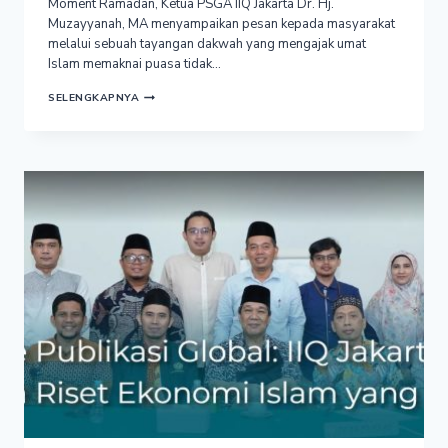
Moment Ramadan, Ketua PSGA IIQ Jakarta Dr. Hj.
Muzayyanah, MA menyampaikan pesan kepada masyarakat
melalui sebuah tayangan dakwah yang mengajak umat
Islam memaknai puasa tidak…
MENYAMBUT
SELENGKAPNYA
RAMADAN,
DOSEN
FSEI
DR.
MUZAYYANAH
AJAK
UMAT
JADIKAN
PUASA
SEBAGAI
MOMENTUM
PERUBAHAN
DIRI