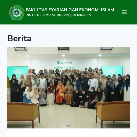
Skip
to
FAKULTAS SYARIAH DAN EKONOMI ISLAM
content
INSTITUT ILMU AL QUR'AN (IIQ) JAKARTA
Berita