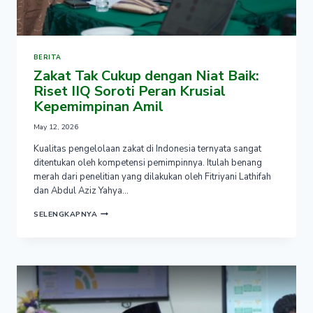
BERITA
Zakat Tak Cukup dengan Niat Baik:
Riset IIQ Soroti Peran Krusial
Kepemimpinan Amil
May 12, 2026
Kualitas pengelolaan zakat di Indonesia ternyata sangat
ditentukan oleh kompetensi pemimpinnya. Itulah benang
merah dari penelitian yang dilakukan oleh Fitriyani Lathifah
dan Abdul Aziz Yahya…
ZAKAT
SELENGKAPNYA
TAK
CUKUP
DENGAN
NIAT
BAIK:
RISET
IIQ
SOROTI
PERAN