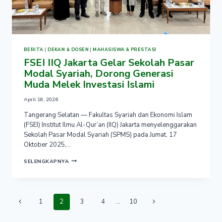
BERITA
|
DEKAN & DOSEN
|
MAHASISWA & PRESTASI
FSEI IIQ Jakarta Gelar Sekolah Pasar
Modal Syariah, Dorong Generasi
Muda Melek Investasi Islami
April 18, 2026
Tangerang Selatan — Fakultas Syariah dan Ekonomi Islam
(FSEI) Institut Ilmu Al-Qur’an (IIQ) Jakarta menyelenggarakan
Sekolah Pasar Modal Syariah (SPMS) pada Jumat, 17
Oktober 2025,…
FSEI
SELENGKAPNYA
IIQ
JAKARTA
GELAR
SEKOLAH
Page
PASAR
Previous
Next
1
2
3
4
…
10
navigation
MODAL
SYARIAH,
Page
Page