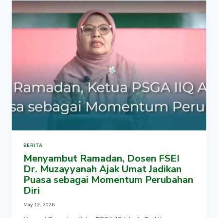
IIQ
DR.
HENDRA
KHOLID
TEKANKAN
KESEIMBANGAN
ANTARA
IBADAH
DAN
ISRAF
BERITA
Menyambut Ramadan, Dosen FSEI
Dr. Muzayyanah Ajak Umat Jadikan
Puasa sebagai Momentum Perubahan
Diri
May 12, 2026