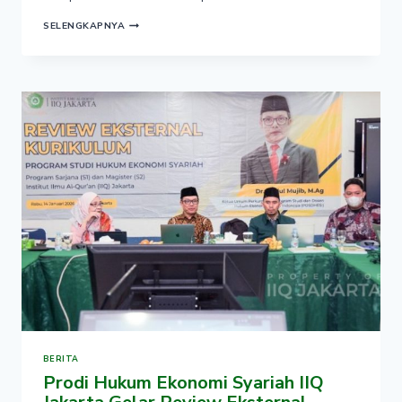
FAKULTAS
SELENGKAPNYA
SYARIAH
DAN
EKONOMI
ISLAM
IIQ
JAKARTA
PERKUAT
KOMITMEN
TRI
DHARMA
JELANG
SEMESTER
GENAP
2025–
2026
BERITA
Prodi Hukum Ekonomi Syariah IIQ